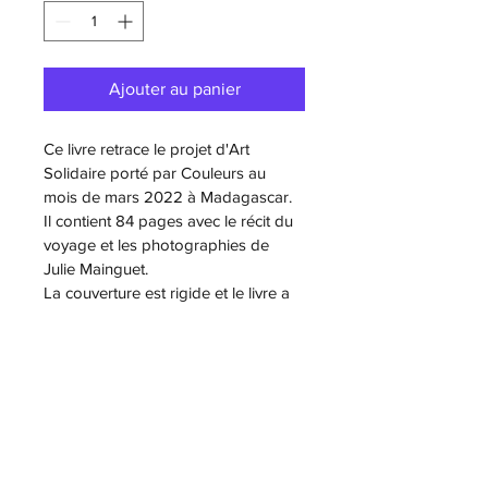
Ajouter au panier
Ce livre retrace le projet d'Art 
Solidaire porté par Couleurs au 
mois de mars 2022 à Madagascar.
Il contient 84 pages avec le récit du 
voyage et les photographies de 
Julie Mainguet.
La couverture est rigide et le livre a 
un format A4.
Une partie des ventes est reversé à 
l'association des Rêves et aux 
artistes du mouvement Taninjanaka 
qui nous ont suivi sur le projet.
Le livre est vendu à 20 euros auquel 
s'ajoutent les frais de port de 8 