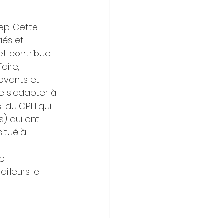
ep. Cette 
iés et 
et contribue 
aire, 
ovants et 
de s’adapter à 
i du CPH qui 
) qui ont 
situé à 
e 
illeurs le 