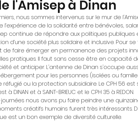
de l'Amisep à Dinan
erniers, nous sommes intervenus sur le mur de l'Amis
e l’expérience de la solidarité entre bénévoles, salar
isep continue de répondre aux politiques publiques 
tion d’une société plus solidaire et inclusive. Pour se f
oit de faire émerger en permanence des projets inn
lles pratiques. Il faut sans cesse être en capacité 
ociété et anticiper. L'antenne de Dinan s'occupe auss
’hébergement pour les personnes (isolées ou familles
 réfugié ou la protection subsidiaire. Le CPH 56 est 
est à DINAN et à SAINT-BRIEUC et le CPH 35 à REDON.
journées nous avons pu faire peindre une quinzain
ments créatifs humains furent très intéressants. D'a
que est un bon exemple de diversité culturelle.